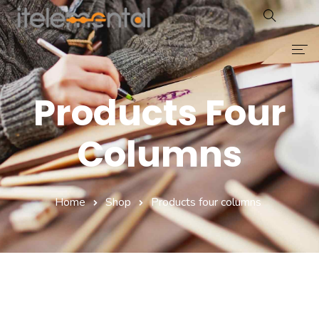
Home
Products Four
Proceso
Columns
Servicios
Testimonios
Home
Shop
Products four columns
Noticias
Caso Éxito
Avatarsys