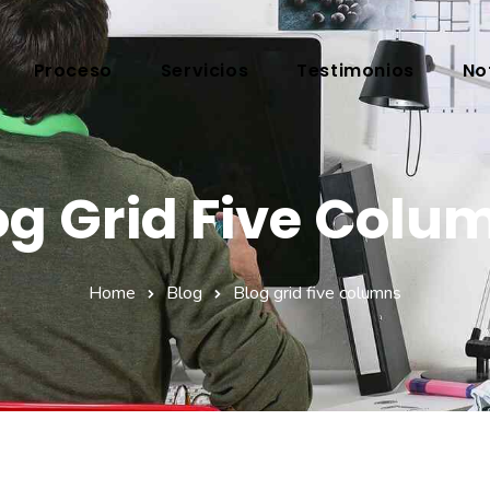
Proceso
Servicios
Testimonios
No
og Grid Five Colu
Home
Blog
Blog grid five columns