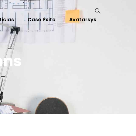
ticias
Caso Éxito
Avatarsys
mns